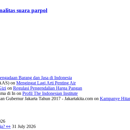
alitas suara parpol
engadaan Barang dan Jasa di Indonesia
IAAS)
on
Mengingat Lagi Arti Penting Air
izi
on
Regulasi Pengendalian Harga Pangan
ama di In
on
Profil The Indonesian Institute
n Gubernur Jakarta Tahun 2017 - Jakartakita.com
on
Kampanye Hitam
026
ja? 👀
31 July 2026