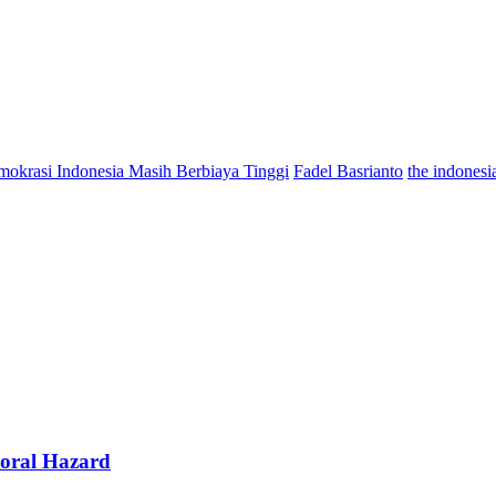
okrasi Indonesia Masih Berbiaya Tinggi
Fadel Basrianto
the indonesia
Moral Hazard