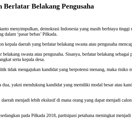
h Berlatar Belakang Pengusaha
srianto menyimpulkan, demokrasi Indonesia yang masih berbiaya tinggi 
g dalam ‘pasar bebas’ Pilkada.
on kepala daerah yang berlatar belakang swasta atau pengusaha mencap
atar belakang swasta atau pengusaha. Sisanya, berlatar belakang seba
kat serta kepala desa.
 politik tidak mengajukan kandidat yang berpotensi menang, maka risiko
 ada dua, yakni mendukung kandidat yang memiliki modal besar atau kand
 daerah menjadi lebih ekslusif di mana orang yang dapat menjadi calon
 sedangkan pada Pilkada 2018, partisipasi petahana meningkat menjadi