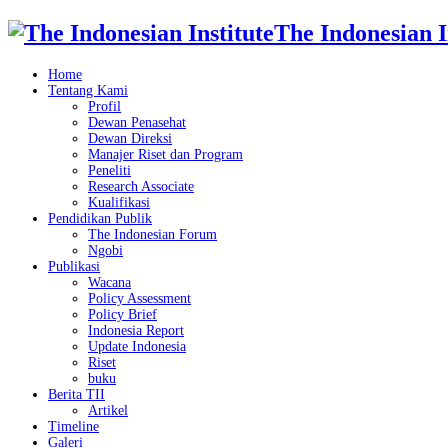
The Indonesian I
Home
Tentang Kami
Profil
Dewan Penasehat
Dewan Direksi
Manajer Riset dan Program
Peneliti
Research Associate
Kualifikasi
Pendidikan Publik
The Indonesian Forum
Ngobi
Publikasi
Wacana
Policy Assessment
Policy Brief
Indonesia Report
Update Indonesia
Riset
buku
Berita TII
Artikel
Timeline
Galeri