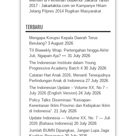
Memilih di Pemilihan Gubernur Jakarta Tahun
2017 - Jakartakita.com
on
Kampanye Hitam
Jelang Pilpres 2014 Rugikan Masyarakat
TERBARU
Mengapa Korupsi Kepala Daerah Terus
Berulang?
3 August 2026
TII Biweekly Wrap: Pertengahan hingga Akhir
Juli, Ngapain Aja?
31 July 2026
The Indonesian Institute dalam Young
Progressive Academy Batch 4
30 July 2026
Catatan Hari Anak 2026, Menanti Terwujudnya
Perlindungan Anak di Indonesia
27 July 2026
The Indonesian Update – Volume XX, No.7 –
July 2026 (English Version)
24 July 2026
Policy Talks Diseminasi “Kesiapan-
Kerentanan Iklim Provinsi dan Kebijakan Iklim
di Indonesia”.
21 July 2026
Update Indonesia — Volume XX, No. 7 — Juli
2026 (Bahasa Indonesia)
20 July 2026
Jumlah BUMN Dipangkas, Jangan Lupa Jaga
Kualitas Prosesnya
20 July 2026