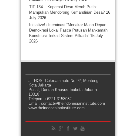
TIF 134 – Koperasi Desa Merah Putih:
Mampukah Mendorong Kemandirian Desa?
16
July 2026
Initiative! diseminasi “Menakar Masa Depan
Demokrasi Lokal Pasca Putusan Mahkamah
Konstitusi Terkait Sistem Pilkada”
15 July
2026
Jl. HOS. Cokroaminoto No 92, Menteng,
Kota Jakarta
Pusat, Daerah Khusus Ibukota Jakarta
10310
Telepon: +6221 3158032
Email: contact@theindonesianinstitute.com
www.theindonesianinstitute.com