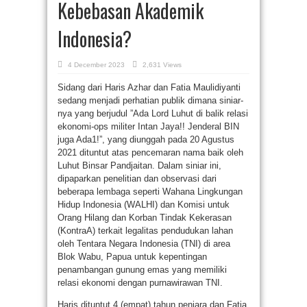
Kebebasan Akademik
Indonesia?
4 December 2023
2,631 Views
Sidang dari Haris Azhar dan Fatia Maulidiyanti
sedang menjadi perhatian publik dimana siniar-
nya yang berjudul ”Ada Lord Luhut di balik relasi
ekonomi-ops militer Intan Jaya!! Jenderal BIN
juga Ada1!”, yang diunggah pada 20 Agustus
2021 dituntut atas pencemaran nama baik oleh
Luhut Binsar Pandjaitan. Dalam siniar ini,
dipaparkan penelitian dan observasi dari
beberapa lembaga seperti Wahana Lingkungan
Hidup Indonesia (WALHI) dan Komisi untuk
Orang Hilang dan Korban Tindak Kekerasan
(KontraA) terkait legalitas pendudukan lahan
oleh Tentara Negara Indonesia (TNI) di area
Blok Wabu, Papua untuk kepentingan
penambangan gunung emas yang memiliki
relasi ekonomi dengan purnawirawan TNI.
Haris dituntut 4 (empat) tahun penjara dan Fatia