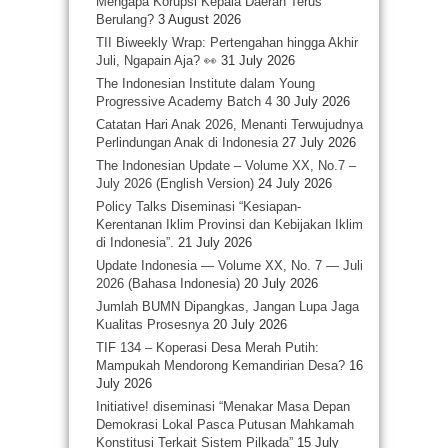
Mengapa Korupsi Kepala Daerah Terus
Berulang?
3 August 2026
TII Biweekly Wrap: Pertengahan hingga Akhir
Juli, Ngapain Aja? 👀
31 July 2026
The Indonesian Institute dalam Young
Progressive Academy Batch 4
30 July 2026
Catatan Hari Anak 2026, Menanti Terwujudnya
Perlindungan Anak di Indonesia
27 July 2026
The Indonesian Update – Volume XX, No.7 –
July 2026 (English Version)
24 July 2026
Policy Talks Diseminasi “Kesiapan-
Kerentanan Iklim Provinsi dan Kebijakan Iklim
di Indonesia”.
21 July 2026
Update Indonesia — Volume XX, No. 7 — Juli
2026 (Bahasa Indonesia)
20 July 2026
Jumlah BUMN Dipangkas, Jangan Lupa Jaga
Kualitas Prosesnya
20 July 2026
TIF 134 – Koperasi Desa Merah Putih:
Mampukah Mendorong Kemandirian Desa?
16
July 2026
Initiative! diseminasi “Menakar Masa Depan
Demokrasi Lokal Pasca Putusan Mahkamah
Konstitusi Terkait Sistem Pilkada”
15 July