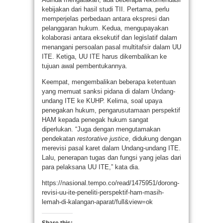
kebijakan dari hasil studi TII. Pertama, perlu
memperjelas perbedaan antara ekspresi dan
pelanggaran hukum. Kedua, mengupayakan
kolaborasi antara eksekutif dan legislatif dalam
menangani persoalan pasal multitafsir dalam UU
ITE. Ketiga, UU ITE harus dikembalikan ke
tujuan awal pembentukannya.
Keempat, mengembalikan beberapa ketentuan
yang memuat sanksi pidana di dalam Undang-
undang ITE ke KUHP. Kelima, soal upaya
penegakan hukum, pengarusutamaan perspektif
HAM kepada penegak hukum sangat
diperlukan. “Juga dengan mengutamakan
pendekatan
restorative justice
, didukung dengan
merevisi pasal karet dalam Undang-undang ITE.
Lalu, penerapan tugas dan fungsi yang jelas dari
para pelaksana UU ITE,” kata dia.
https://nasional.tempo.co/read/1475951/dorong-
revisi-uu-ite-peneliti-perspektif-ham-masih-
lemah-di-kalangan-aparat/full&view=ok