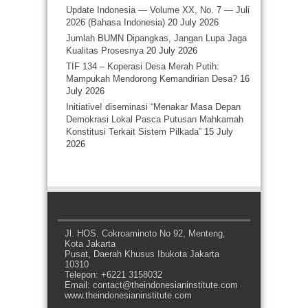
Update Indonesia — Volume XX, No. 7 — Juli
2026 (Bahasa Indonesia)
20 July 2026
Jumlah BUMN Dipangkas, Jangan Lupa Jaga
Kualitas Prosesnya
20 July 2026
TIF 134 – Koperasi Desa Merah Putih:
Mampukah Mendorong Kemandirian Desa?
16
July 2026
Initiative! diseminasi “Menakar Masa Depan
Demokrasi Lokal Pasca Putusan Mahkamah
Konstitusi Terkait Sistem Pilkada”
15 July
2026
Jl. HOS. Cokroaminoto No 92, Menteng,
Kota Jakarta
Pusat, Daerah Khusus Ibukota Jakarta
10310
Telepon: +6221 3158032
Email: contact@theindonesianinstitute.com
www.theindonesianinstitute.com