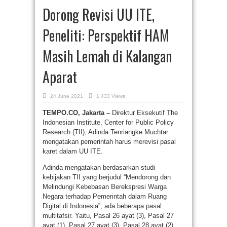
Dorong Revisi UU ITE,
Peneliti: Perspektif HAM
Masih Lemah di Kalangan
Aparat
24 June 2021
1,433 Views
TEMPO.CO, Jakarta –
Direktur Eksekutif The
Indonesian Institute, Center for Public Policy
Research (TII), Adinda Tenriangke Muchtar
mengatakan pemerintah harus merevisi pasal
karet dalam UU ITE.
Adinda mengatakan berdasarkan studi
kebijakan TII yang berjudul “Mendorong dan
Melindungi Kebebasan Berekspresi Warga
Negara terhadap Pemerintah dalam Ruang
Digital di Indonesia”, ada beberapa pasal
multitafsir. Yaitu, Pasal 26 ayat (3), Pasal 27
ayat (1), Pasal 27 ayat (3), Pasal 28 ayat (2),